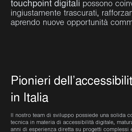
touchpoint digitali
possono coinv
ingiustamente trascurati, rafforza
aprendo nuove opportunità comme
P
i
o
n
i
e
r
i
d
e
l
l
’
a
c
c
e
s
s
i
b
i
l
i
i
n
I
t
a
l
i
a
Il nostro team di sviluppo possiede una solida 
tecnica in materia di accessibilità digitale, matur
anni di esperienza diretta su progetti complessi 