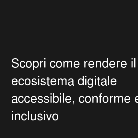
S
c
o
p
r
i
c
o
m
e
r
e
n
d
e
r
e
i
l
e
c
o
s
i
s
t
e
m
a
d
i
g
i
t
a
l
e
a
c
c
e
s
s
i
b
i
l
e
,
c
o
n
f
o
r
m
e
i
n
c
l
u
s
i
v
o