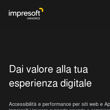
D
a
i
v
a
l
o
r
e
a
l
l
a
t
u
a
e
s
p
e
r
i
e
n
z
a
d
i
g
i
t
a
l
e
Accessibilità e performance per siti web e A