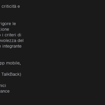
criticità e
rigore le
zione
i criteri di
pevolezza del
e integrante
App mobile,
, TalkBack)
mici
iance