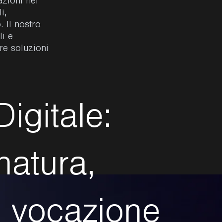
zioni nel
i,
 Il nostro
i e
re soluzioni
D
i
g
i
t
a
l
e
:
n
a
t
u
r
a
,
r
v
o
c
a
z
i
o
n
e