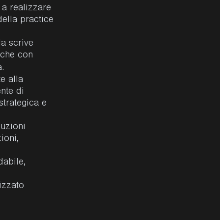
a a realizzare
della practice
la scrive
nche con
a.
e alla
nte di
trategica e
uzioni
ioni,
dabile,
izzato