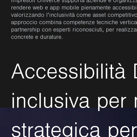
Impresoft Univerce supporta aziende e organizza
rendere web e app mobile pienamente accessibil
valorizzando l’inclusività come asset competitivo.
approccio combina competenze tecniche vertical
partnership con esperti riconosciuti, per realizza
concrete e durature.
A
c
c
e
s
s
i
b
i
l
i
t
à
i
n
c
l
u
s
i
v
a
p
e
r
s
t
r
a
t
e
g
i
c
a
p
e