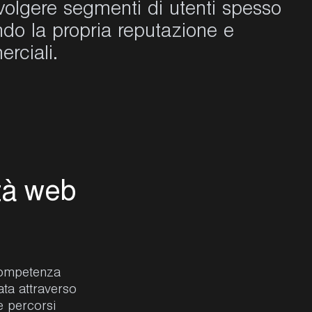
olgere segmenti di utenti spesso
ndo la propria reputazione e
rciali.
t
à
w
e
b
competenza
ata attraverso
e percorsi