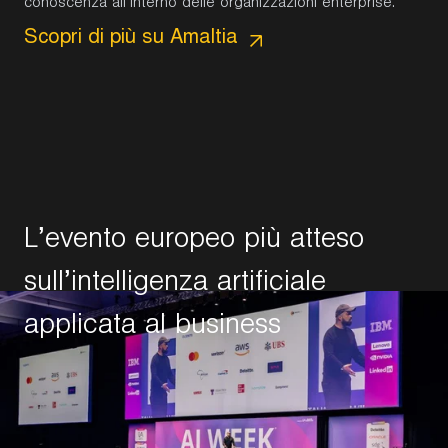
conoscenza all’interno delle organizzazioni enterprise.
Scopri di più su Amaltia
L
’
e
v
e
n
t
o
e
u
r
o
p
e
o
p
i
ù
a
t
t
e
s
o
s
u
l
l
’
i
n
t
e
l
l
i
g
e
n
z
a
a
r
t
i
f
i
c
i
a
l
e
a
p
p
l
i
c
a
t
a
a
l
b
u
s
i
n
e
s
s