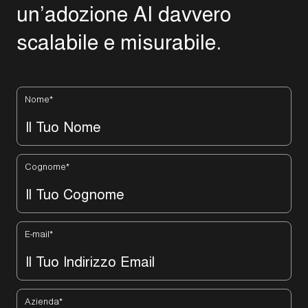
u
n
’
a
d
o
z
i
o
n
e
A
I
d
a
v
v
e
r
o
s
c
a
l
a
b
i
l
e
e
m
i
s
u
r
a
b
i
l
e
.
Nome
*
Cognome
*
E-mail
*
Azienda
*