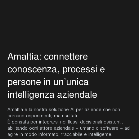
A
m
a
l
t
i
a
:
c
o
n
n
e
t
t
e
r
e
c
o
n
o
s
c
e
n
z
a
,
p
r
o
c
e
s
s
i
e
p
e
r
s
o
n
e
i
n
u
n
’
u
n
i
c
a
i
n
t
e
l
l
i
g
e
n
z
a
a
z
i
e
n
d
a
l
e
Amaltia
è la nostra soluzione AI per aziende che non
cercano esperimenti, ma risultati.
È pensata per integrarsi nei flussi decisionali esistenti,
abilitando ogni attore aziendale – umano o software – ad
agire in modo informato, tracciabile e intelligente.