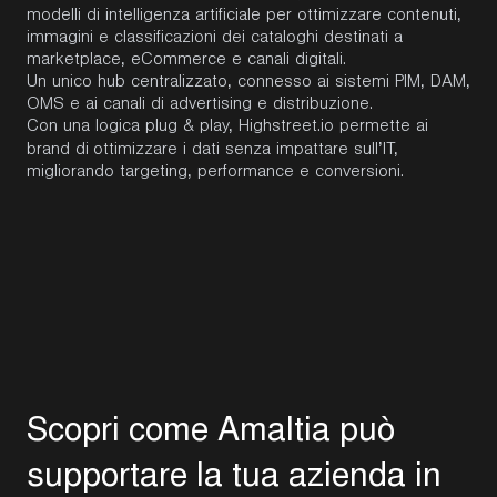
modelli di intelligenza artificiale per ottimizzare contenuti,
immagini e classificazioni dei cataloghi destinati a
marketplace, eCommerce e canali digitali.
Un unico hub centralizzato, connesso ai sistemi PIM, DAM,
OMS e ai canali di advertising e distribuzione.
Con una logica plug & play, Highstreet.io permette ai
brand di
ottimizzare i dati senza impattare sull’IT,
migliorando targeting, performance e conversioni.
S
c
o
p
r
i
c
o
m
e
A
m
a
l
t
i
a
p
u
ò
s
u
p
p
o
r
t
a
r
e
l
a
t
u
a
a
z
i
e
n
d
a
i
n