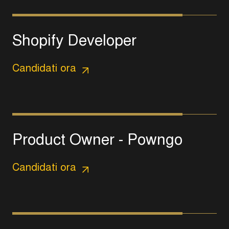
S
h
o
p
i
f
y
D
e
v
e
l
o
p
e
r
Candidati ora
P
r
o
d
u
c
t
O
w
n
e
r
-
P
o
w
n
g
o
Candidati ora