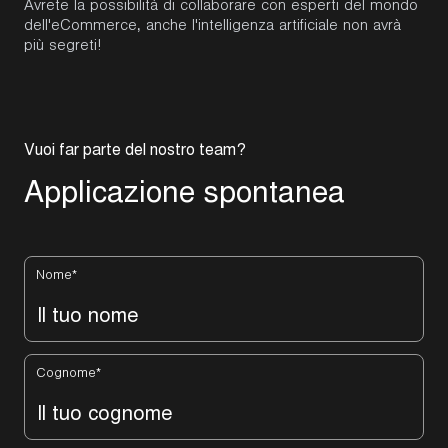
Avrete la possibilità di collaborare con esperti del mondo
dell'eCommerce, anche l'intelligenza artificiale non avrà
più segreti!
V
u
o
i
f
a
r
p
a
r
t
e
d
e
l
n
o
s
t
r
o
t
e
a
m
?
A
p
p
l
i
c
a
z
i
o
n
e
s
p
o
n
t
a
n
e
a
Nome
*
Cognome
*