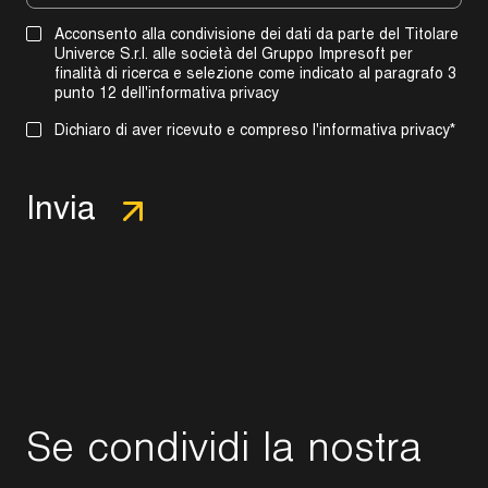
Acconsento alla condivisione dei dati da parte del Titolare
Univerce S.r.l. alle società del Gruppo Impresoft per
finalità di ricerca e selezione come indicato al
paragrafo 3
punto 12 dell'informativa privacy
Dichiaro di aver ricevuto e compreso l'
informativa privacy
*
S
e
c
o
n
d
i
v
i
d
i
l
a
n
o
s
t
r
a