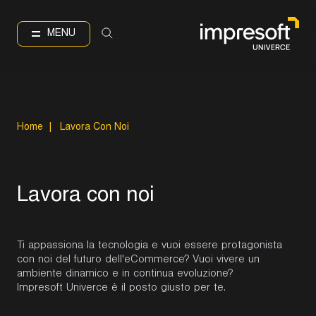
EN
IT
Language
MENU
Home
|
Lavora Con Noi
L
a
v
o
r
a
c
o
n
n
o
i
Ti appassiona la tecnologia e vuoi essere protagonista
con noi del futuro dell'eCommerce? Vuoi vivere un
ambiente dinamico e in continua evoluzione?
Impresoft Univerce è il posto giusto per te.