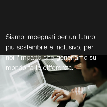
S
i
a
m
o
i
m
p
e
g
n
a
t
i
p
e
r
u
n
f
u
t
u
r
o
p
i
ù
s
o
s
t
e
n
i
b
i
l
e
e
i
n
c
l
u
s
i
v
o
,
p
e
r
n
o
i
l
'
i
m
p
a
t
t
o
c
h
e
g
e
n
e
r
i
a
m
o
s
u
l
m
o
n
d
o
f
a
l
a
d
i
f
f
e
r
e
n
z
a
.