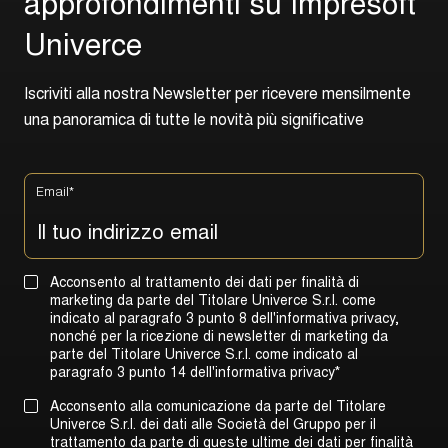
a
p
p
r
o
f
o
n
d
i
m
e
n
t
i
s
u
I
m
p
r
e
s
o
f
t
U
n
i
v
e
r
c
e
I
s
c
r
i
v
i
t
i
a
l
l
a
n
o
s
t
r
a
N
e
w
s
l
e
t
t
e
r
p
e
r
r
i
c
e
v
e
r
e
m
e
n
s
i
l
m
e
n
t
e
u
n
a
p
a
n
o
r
a
m
i
c
a
d
i
t
u
t
t
e
l
e
n
o
v
i
t
à
p
i
ù
s
i
g
n
i
f
i
c
a
t
i
v
e
Email
*
Acconsento al trattamento dei dati per finalità di
marketing da parte del Titolare Univerce S.r.l. come
indicato al paragrafo 3 punto 8 dell'informativa privacy,
nonché per la ricezione di newsletter di marketing da
parte del Titolare Univerce S.r.l. come indicato al
paragrafo 3 punto 14 dell'informativa privacy
*
Acconsento alla comunicazione da parte del Titolare
Univerce S.r.l. dei dati alle Società del Gruppo per il
trattamento da parte di queste ultime dei dati per finalità