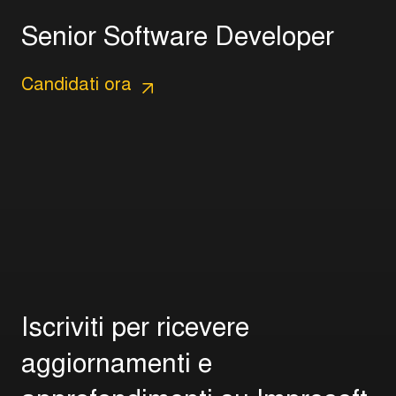
S
e
n
i
o
r
S
o
f
t
w
a
r
e
D
e
v
e
l
o
p
e
r
Candidati ora
I
s
c
r
i
v
i
t
i
p
e
r
r
i
c
e
v
e
r
e
a
g
g
i
o
r
n
a
m
e
n
t
i
e