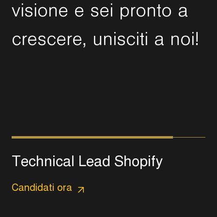
v
i
s
i
o
n
e
e
s
e
i
p
r
o
n
t
o
a
c
r
e
s
c
e
r
e
,
u
n
i
s
c
i
t
i
a
n
o
i
!
T
e
c
h
n
i
c
a
l
L
e
a
d
S
h
o
p
i
f
y
Candidati ora