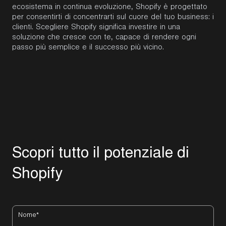
ecosistema in continua evoluzione,
Shopify
è progettato
per consentirti di concentrarti sul cuore del tuo business: i
clienti. Scegliere
Shopify
significa investire in una
soluzione che cresce con te, capace di rendere ogni
passo più semplice e il successo più vicino.
S
c
o
p
r
i
t
u
t
t
o
i
l
p
o
t
e
n
z
i
a
l
e
d
i
S
h
o
p
i
f
y
Nome
*