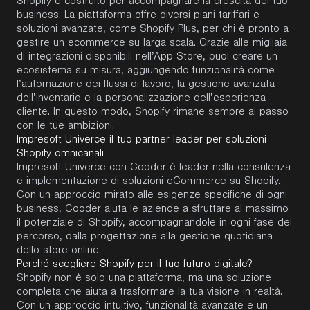
Shopify
è costruito per accompagnare la crescita del tuo
business. La piattaforma offre diversi piani tariffari e
soluzioni avanzate, come
Shopify
Plus, per chi è pronto a
gestire un
ecommerce
su larga scala. Grazie alle migliaia
di integrazioni disponibili nell’App Store, puoi creare un
ecosistema su misura, aggiungendo funzionalità come
l’automazione dei flussi di lavoro, la gestione avanzata
dell’inventario e la personalizzazione dell’esperienza
cliente. In questo modo,
Shopify
rimane sempre al passo
con le tue ambizioni.
Impresoft Univerce il tuo partner leader per soluzioni
Shopify omnicanali
Impresoft Univerce con Cooder è leader nella consulenza
e implementazione di soluzioni eCommerce su
Shopify
.
Con un approccio mirato alle esigenze specifiche di ogni
business,
Cooder
aiuta le aziende a sfruttare al massimo
il potenziale di
Shopify
, accompagnandole in ogni fase del
percorso, dalla progettazione alla gestione quotidiana
dello store online.
Perché scegliere Shopify per il tuo futuro digitale?
Shopify
non è solo una piattaforma, ma una soluzione
completa che aiuta a trasformare la tua visione in realtà.
Con un approccio intuitivo, funzionalità avanzate e un