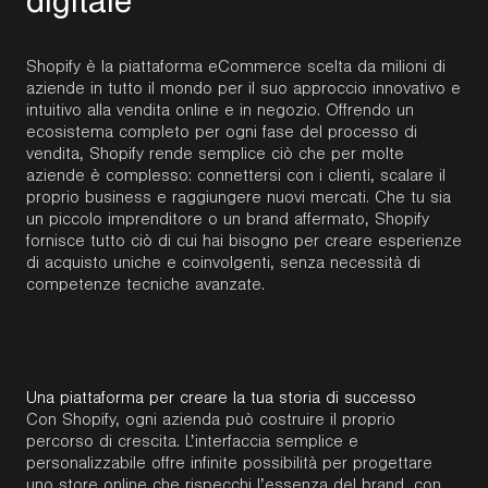
d
i
g
i
t
a
l
e
Shopify
è la piattaforma
eCommerce
scelta da milioni di
aziende in tutto il mondo per il suo approccio innovativo e
intuitivo alla vendita online e in negozio. Offrendo un
ecosistema completo per ogni fase del processo di
vendita,
Shopify
rende semplice ciò che per molte
aziende è complesso: connettersi con i clienti, scalare il
proprio business e raggiungere nuovi mercati. Che tu sia
un piccolo imprenditore o un
brand
affermato,
Shopify
fornisce tutto ciò di cui hai bisogno per creare esperienze
di acquisto uniche e coinvolgenti, senza necessità di
competenze tecniche avanzate.
Una piattaforma per creare la tua storia di successo
Con
Shopify
, ogni azienda può costruire il proprio
percorso di crescita. L’interfaccia semplice e
personalizzabile offre infinite possibilità per progettare
uno store online che rispecchi l’essenza del
brand
, con