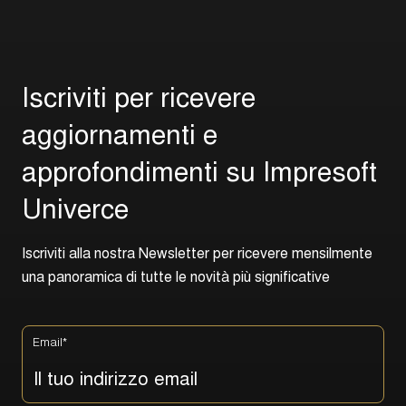
I
s
c
r
i
v
i
t
i
p
e
r
r
i
c
e
v
e
r
e
a
g
g
i
o
r
n
a
m
e
n
t
i
e
a
p
p
r
o
f
o
n
d
i
m
e
n
t
i
s
u
I
m
p
r
e
s
o
f
t
U
n
i
v
e
r
c
e
I
s
c
r
i
v
i
t
i
a
l
l
a
n
o
s
t
r
a
N
e
w
s
l
e
t
t
e
r
p
e
r
r
i
c
e
v
e
r
e
m
e
n
s
i
l
m
e
n
t
e
u
n
a
p
a
n
o
r
a
m
i
c
a
d
i
t
u
t
t
e
l
e
n
o
v
i
t
à
p
i
ù
s
i
g
n
i
f
i
c
a
t
i
v
e
Email
*