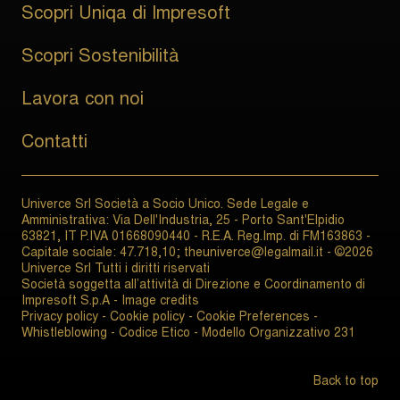
Scopri Uniqa di Impresoft
Scopri Sostenibilità
Lavora con noi
Contatti
Univerce Srl Società a Socio Unico. Sede Legale e
Amministrativa: Via Dell'Industria, 25 - Porto Sant'Elpidio
63821, IT P.IVA 01668090440 - R.E.A. Reg.Imp. di FM163863 -
Capitale sociale: 47.718,10; theuniverce@legalmail.it - ©2026
Univerce Srl Tutti i diritti riservati
Società soggetta all’attività di Direzione e Coordinamento di
Impresoft S.p.A -
Image credits
Privacy policy
-
Cookie policy
-
Cookie Preferences
-
Whistleblowing
-
Codice Etico
-
Modello Organizzativo 231
Back to top