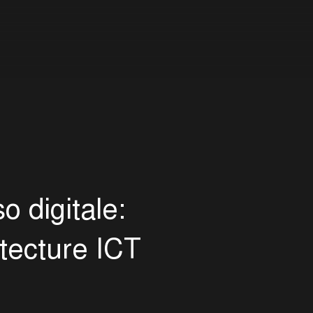
s
o
d
i
g
i
t
a
l
e
:
t
e
c
t
u
r
e
I
C
T