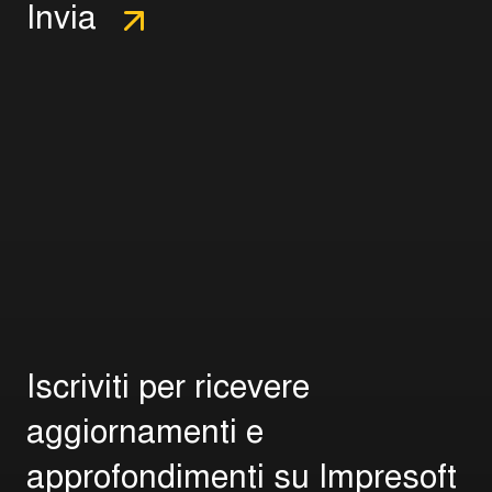
I
s
c
r
i
v
i
t
i
p
e
r
r
i
c
e
v
e
r
e
a
g
g
i
o
r
n
a
m
e
n
t
i
e
a
p
p
r
o
f
o
n
d
i
m
e
n
t
i
s
u
I
m
p
r
e
s
o
f
t