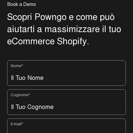
B
o
o
k
a
D
e
m
o
S
c
o
p
r
i
P
o
w
n
g
o
e
c
o
m
e
p
u
ò
a
i
u
t
a
r
t
i
a
m
a
s
s
i
m
i
z
z
a
r
e
i
l
t
u
o
e
C
o
m
m
e
r
c
e
S
h
o
p
i
f
y
.
Nome
*
Cognome
*
E-mail
*