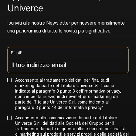
U
n
i
v
e
r
c
e
I
s
c
r
i
v
i
t
i
a
l
l
a
n
o
s
t
r
a
N
e
w
s
l
e
t
t
e
r
p
e
r
r
i
c
e
v
e
r
e
m
e
n
s
i
l
m
e
n
t
e
u
n
a
p
a
n
o
r
a
m
i
c
a
d
i
t
u
t
t
e
l
e
n
o
v
i
t
à
p
i
ù
s
i
g
n
i
f
i
c
a
t
i
v
e
Email
*
Acconsento al trattamento dei dati per finalità di
marketing da parte del Titolare Univerce S.r.l. come
indicato al paragrafo 3 punto 8 dell'informativa privacy,
nonché per la ricezione di newsletter di marketing da
parte del Titolare Univerce S.r.l. come indicato al
paragrafo 3 punto 14 dell'informativa privacy
*
Acconsento alla comunicazione da parte del Titolare
Univerce S.r.l. dei dati alle Società del Gruppo per il
trattamento da parte di queste ultime dei dati per finalità
di marketing sui prodotti e servizi propri e delle società del