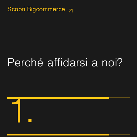
Scopri Bigcommerce
P
e
r
c
h
é
a
f
f
i
d
a
r
s
i
a
n
o
i
?
1.