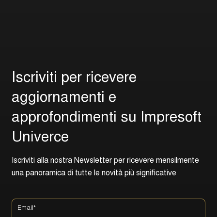
I
s
c
r
i
v
i
t
i
p
e
r
r
i
c
e
v
e
r
e
a
g
g
i
o
r
n
a
m
e
n
t
i
e
a
p
p
r
o
f
o
n
d
i
m
e
n
t
i
s
u
I
m
p
r
e
s
o
f
t
U
n
i
v
e
r
c
e
I
s
c
r
i
v
i
t
i
a
l
l
a
n
o
s
t
r
a
N
e
w
s
l
e
t
t
e
r
p
e
r
r
i
c
e
v
e
r
e
m
e
n
s
i
l
m
e
n
t
e
u
n
a
p
a
n
o
r
a
m
i
c
a
d
i
t
u
t
t
e
l
e
n
o
v
i
t
à
p
i
ù
s
i
g
n
i
f
i
c
a
t
i
v
e
Email
*