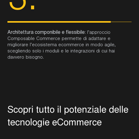
3.
Architettura componibile e flessibile
: l’approccio
Composable Commerce permette di adattare e
migliorare l’ecosistema ecommerce in modo agile,
scegliendo solo i moduli e le integrazioni di cui hai
davvero bisogno.
S
c
o
p
r
i
t
u
t
t
o
i
l
p
o
t
e
n
z
i
a
l
e
d
e
l
l
e
t
e
c
n
o
l
o
g
i
e
e
C
o
m
m
e
r
c
e