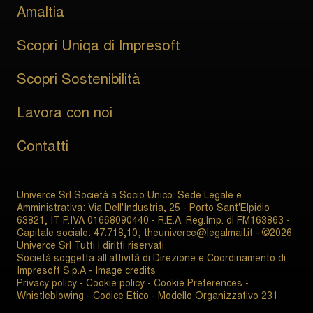
Amaltia
Scopri Uniqa di Impresoft
Scopri Sostenibilità
Lavora con noi
Contatti
Univerce Srl Società a Socio Unico. Sede Legale e
Amministrativa: Via Dell'Industria, 25 - Porto Sant'Elpidio
63821, IT P.IVA 01668090440 - R.E.A. Reg.Imp. di FM163863 -
Capitale sociale: 47.718,10; theuniverce@legalmail.it - ©2026
Univerce Srl Tutti i diritti riservati
Società soggetta all’attività di Direzione e Coordinamento di
Impresoft S.p.A -
Image credits
Privacy policy
-
Cookie policy
-
Cookie Preferences
-
Whistleblowing
-
Codice Etico
-
Modello Organizzativo 231