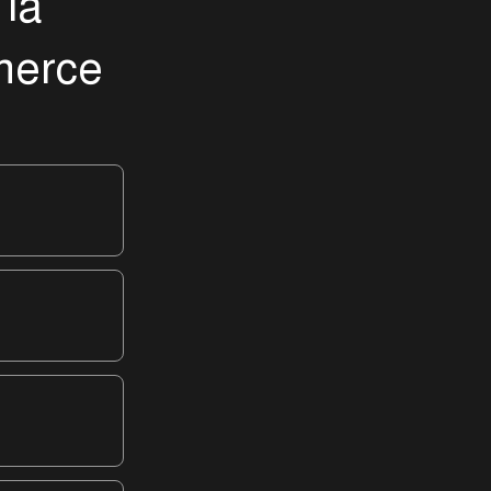
l
a
m
e
r
c
e