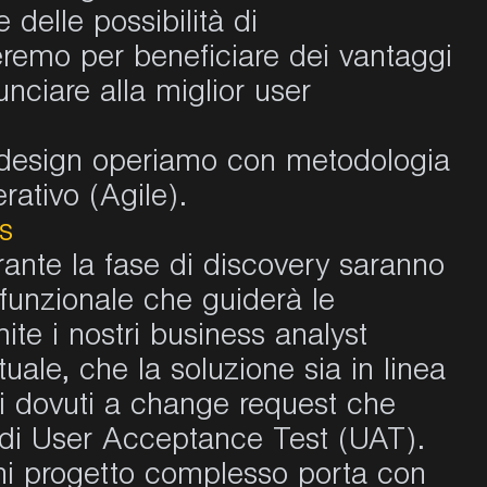
 delle possibilità di
deremo per
beneficiare
dei
vantaggi
unciare alla miglior user
 design
operiamo
con metodologia
ativo (Agile).
ss
urante la fase di discovery saranno
funzionale che guiderà le
te i nostri business analyst
uale, che la soluzione sia in linea
sti dovuti a change request che
 di User Acceptance Test (UAT).
ogni progetto complesso porta con