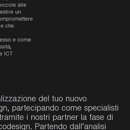
piccole alle
estire un
compromettere
de che
lesso e come
sità,
e ICT
alizzazione del tuo nuovo
ign, partecipando come specialisti
amite i nostri partner la fase di
codesign
. Partendo dall’analisi