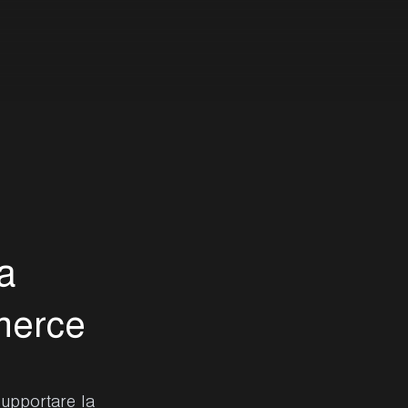
a
m
e
r
c
e
supportare la