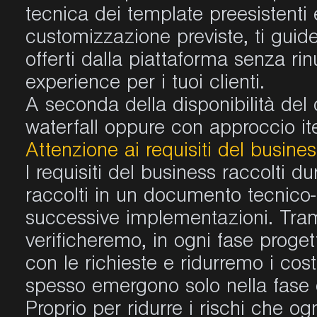
tecnica dei template preesistenti e
customizzazione previste, t
i gui
offerti dalla piattaforma senza rin
experience
per i tuoi clienti.
A seconda della disponibilità del
waterfall
oppure con approccio iter
Attenzione ai requisiti del busine
I requisiti del business raccolti d
raccolti in un documento tecnico-
successive implementazioni. Trami
verificheremo, in ogni fase progett
con le richieste e ridurremo i co
spesso emergono solo nella fase
Proprio per ridurre i rischi che 