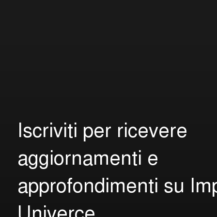
I
s
c
r
i
v
i
t
i
p
e
r
r
i
c
e
v
e
r
e
a
g
g
i
o
r
n
a
m
e
n
t
i
e
a
p
p
r
o
f
o
n
d
i
m
e
n
t
i
s
u
I
m
U
n
i
v
e
r
c
e