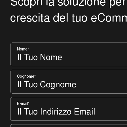
S
c
o
p
r
i
l
a
s
o
l
u
z
i
o
n
e
p
e
r
c
r
e
s
c
i
t
a
d
e
l
t
u
o
e
C
o
m
Nome
*
Cognome
*
E-mail
*