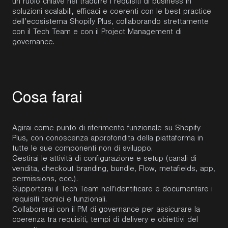
un ruolo chiave nel tradurre i requisiti di business in
soluzioni scalabili, efficaci e coerenti con le best practice
dell’ecosistema Shopify Plus, collaborando strettamente
con il Tech Team e con il Project Management di
governance.
C
o
s
a
f
a
r
a
i
Agirai come punto di riferimento funzionale su Shopify
Plus, con conoscenza approfondita della piattaforma in
tutte le sue componenti non di sviluppo.
Gestirai le attività di configurazione e setup (canali di
vendita, checkout branding, bundle, Flow, metafields, app,
permissions, ecc.).
Supporterai il Tech Team nell’identificare e documentare i
requisiti tecnici e funzionali.
Collaborerai con il PM di governance per assicurare la
coerenza tra requisiti, tempi di delivery e obiettivi del