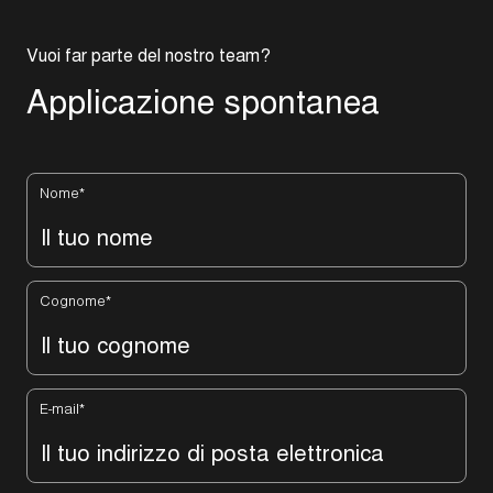
V
u
o
i
f
a
r
p
a
r
t
e
d
e
l
n
o
s
t
r
o
t
e
a
m
?
A
p
p
l
i
c
a
z
i
o
n
e
s
p
o
n
t
a
n
e
a
Nome
*
Cognome
*
E-mail
*