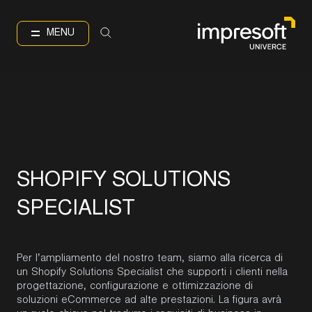
EN
IT
Language
MENU
S
H
O
P
I
F
Y
S
O
L
U
T
I
O
N
S
S
P
E
C
I
A
L
I
S
T
Per l’ampliamento del nostro team, siamo alla ricerca di
un Shopify Solutions Specialist che supporti i clienti nella
progettazione, configurazione e ottimizzazione di
soluzioni eCommerce ad alte prestazioni. La figura avrà