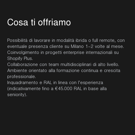
C
o
s
a
t
i
o
f
f
r
i
a
m
o
Possibilità di lavorare in modalità ibrida o full remote, con
eventuale presenza cliente su Milano 1–2 volte al mese.
Coinvolgimento in progetti enterprise internazionali su
Shopify Plus.
Collaborazione con team multidisciplinari di alto livello.
Ambiente orientato alla formazione continua e crescita
professionale.
Inquadramento e RAL in linea con l’esperienza
(indicativamente fino a €45.000 RAL in base alla
seniority).