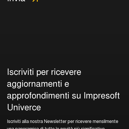
I
s
c
r
i
v
i
t
i
p
e
r
r
i
c
e
v
e
r
e
a
g
g
i
o
r
n
a
m
e
n
t
i
e
a
p
p
r
o
f
o
n
d
i
m
e
n
t
i
s
u
I
m
p
r
e
s
o
f
t
U
n
i
v
e
r
c
e
I
s
c
r
i
v
i
t
i
a
l
l
a
n
o
s
t
r
a
N
e
w
s
l
e
t
t
e
r
p
e
r
r
i
c
e
v
e
r
e
m
e
n
s
i
l
m
e
n
t
e