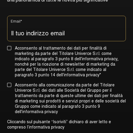
u
n
a
p
a
n
o
r
a
m
i
c
a
d
i
t
u
t
t
e
l
e
n
o
v
i
t
à
p
i
ù
s
i
g
n
i
f
i
c
a
t
i
v
e
Email
*
Acconsento al trattamento dei dati per finalità di
marketing da parte del Titolare Univerce S.r.l. come
indicato al paragrafo 3 punto 8 dell'informativa privacy,
nonché per la ricezione di newsletter di marketing da
parte del Titolare Univerce S.r.l. come indicato al
paragrafo 3 punto 14 dell'informativa privacy
*
Acconsento alla comunicazione da parte del Titolare
Univerce S.r.l. dei dati alle Società del Gruppo per il
trattamento da parte di queste ultime dei dati per finalità
di marketing sui prodotti e servizi propri e delle società del
Gruppo come indicato al
paragrafo 3 punto 9
dell'informativa privacy
Cliccando sul pulsante “Iscriviti” dichiaro di aver letto e
compreso l’informativa privacy