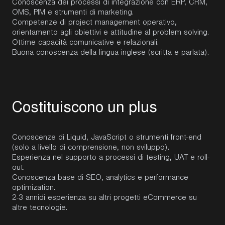
Conoscenza dei processi di integrazione con ERP, CRM,
OMS, PIM e strumenti di marketing.
Competenze di project management operativo,
orientamento agli obiettivi e attitudine al problem solving.
Ottime capacità comunicative e relazionali.
Buona conoscenza della lingua inglese (scritta e parlata).
C
o
s
t
i
t
u
i
s
c
o
n
o
u
n
p
l
u
s
Conoscenze di Liquid, JavaScript o strumenti front-end
(solo a livello di comprensione, non sviluppo).
Esperienza nel supporto a processi di testing, UAT e roll-
out.
Conoscenza base di SEO, analytics e performance
optimization.
2-3 annidi esperienza su altri progetti eCommerce su
altre tecnologie.