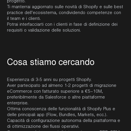
progetto.
Ti manterrai aggiornato sulle novità di Shopify e sulle best
practice dell’ecosistema, condividendo competenze con
il team e i clienti.
Potrai interfacciarti con i clienti in fase di definizione dei
requisiti o validazione delle soluzioni.
C
o
s
a
s
t
i
a
m
o
c
e
r
c
a
n
d
o
Esperienza di 3-5 anni su progetti Shopify.
Aver partecipato ad almeno 1-2 progetti di migrazione
eCommerce con fatturato superiore a €5–10M,
preferibilmente da Salesforce o altre piattaforme
enterprise.
Ottima conoscenza delle funzionalità di Shopify Plus e
delle principali app (Flow, Bundles, Markets, ecc.).
Capacità di configurazione autonoma della piattaforma e
di ottimizzazione dei flussi operativi.