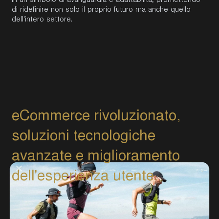
in un simbolo di avanguardia e adattabilità, promettendo
di ridefinire non solo il proprio futuro ma anche quello
dell'intero settore.
e
C
o
m
m
e
r
c
e
r
i
v
o
l
u
z
i
o
n
a
t
o
,
s
o
l
u
z
i
o
n
i
t
e
c
n
o
l
o
g
i
c
h
e
a
v
a
n
z
a
t
e
e
m
i
g
l
i
o
r
a
m
e
n
t
o
d
e
l
l
'
e
s
p
e
r
i
e
n
z
a
u
t
e
n
t
e
.