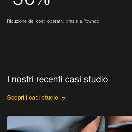
-
5
0
%
Riduzione dei costi operativi grazie a Powngo
I
n
o
s
t
r
i
r
e
c
e
n
t
i
c
a
s
i
s
t
u
d
i
o
Scopri i casi studio