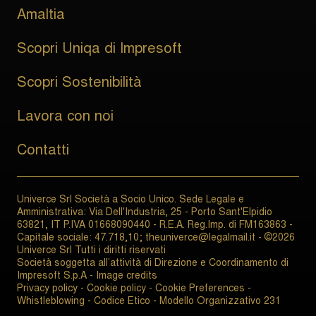
Amaltia
Scopri Uniqa di Impresoft
Scopri Sostenibilità
Lavora con noi
Contatti
Univerce Srl Società a Socio Unico. Sede Legale e
Amministrativa: Via Dell'Industria, 25 - Porto Sant'Elpidio
63821, IT P.IVA 01668090440 - R.E.A. Reg.Imp. di FM163863 -
Capitale sociale: 47.718,10; theuniverce@legalmail.it - ©2026
Univerce Srl Tutti i diritti riservati
Società soggetta all’attività di Direzione e Coordinamento di
Impresoft S.p.A -
Image credits
Privacy policy
-
Cookie policy
-
Cookie Preferences
-
Whistleblowing
-
Codice Etico
-
Modello Organizzativo 231