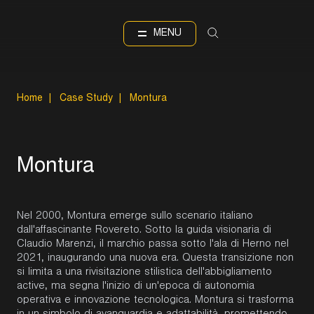
EN
IT
Language
MENU
Home
|
Case Study
|
Montura
M
o
n
t
u
r
a
Nel 2000, Montura emerge sullo scenario italiano
dall'affascinante Rovereto. Sotto la guida visionaria di
Claudio Marenzi, il marchio passa sotto l'ala di Herno nel
2021, inaugurando una nuova era. Questa transizione non
si limita a una rivisitazione stilistica dell'abbigliamento
active, ma segna l'inizio di un'epoca di autonomia
operativa e innovazione tecnologica. Montura si trasforma