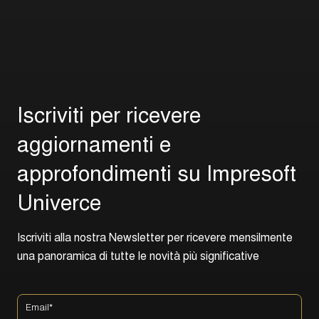
I
s
c
r
i
v
i
t
i
p
e
r
r
i
c
e
v
e
r
e
a
g
g
i
o
r
n
a
m
e
n
t
i
e
a
p
p
r
o
f
o
n
d
i
m
e
n
t
i
s
u
I
m
p
r
e
s
o
f
t
U
n
i
v
e
r
c
e
I
s
c
r
i
v
i
t
i
a
l
l
a
n
o
s
t
r
a
N
e
w
s
l
e
t
t
e
r
p
e
r
r
i
c
e
v
e
r
e
m
e
n
s
i
l
m
e
n
t
e
u
n
a
p
a
n
o
r
a
m
i
c
a
d
i
t
u
t
t
e
l
e
n
o
v
i
t
à
p
i
ù
s
i
g
n
i
f
i
c
a
t
i
v
e
Email
*