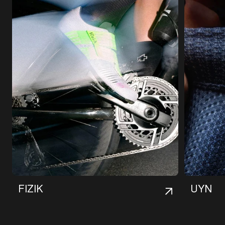
F
I
Z
I
K
U
Y
N