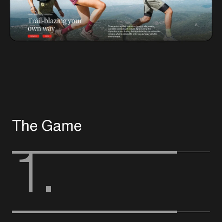
T
h
e
G
a
m
e
1.