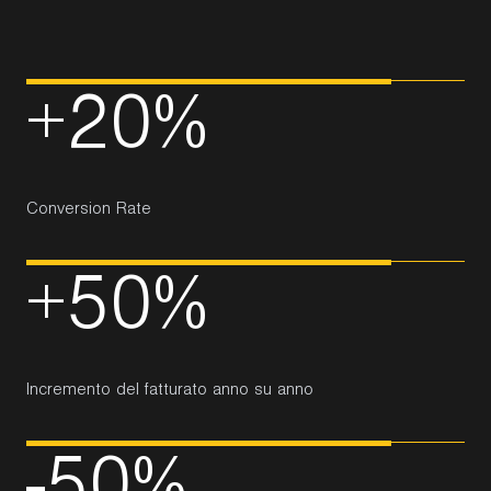
+
2
0
%
Conversion Rate
+
5
0
%
Incremento del fatturato anno su anno